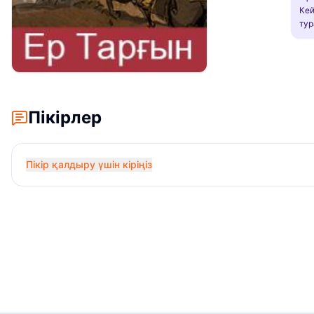
Кей
тур
Пікірлер
Пікір қалдыру үшін кіріңіз