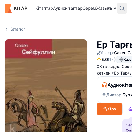
Кітаптар
Аудиокітаптар
Сөрем
Жазылым
Каталог
Ер Тар
Автор:
Сәкен С
5.0
(14)
Қаз
XX ғасырда Сәке
кеткен «Ер Тарғ
Аудиокіта
Диктор:
Бүрк
Кіру
Сәл
Бұл