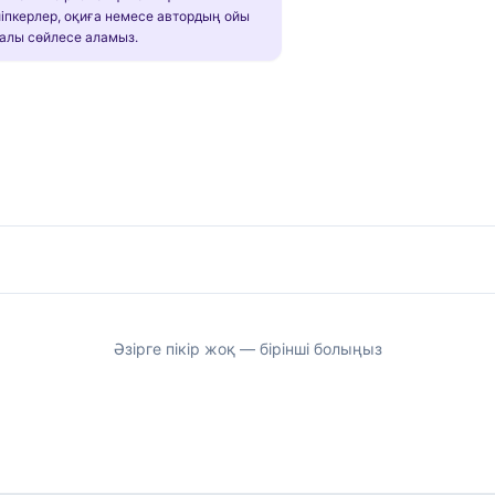
іпкерлер, оқиға немесе автордың ойы
алы сөйлесе аламыз.
Әзірге пікір жоқ — бірінші болыңыз