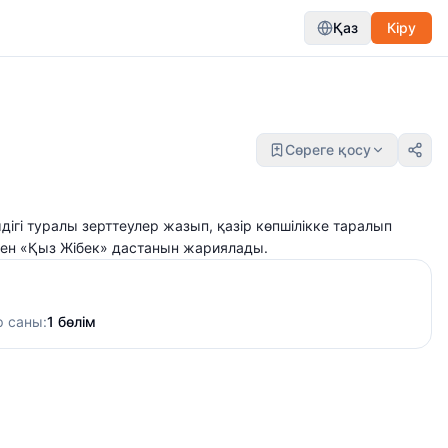
Қаз
Кіру
Сөреге қосу
гі туралы зерттеулер жазып, қазір көпшілікке таралып
ен «Қыз Жібек» дастанын жариялады.
р саны:
1 бөлім