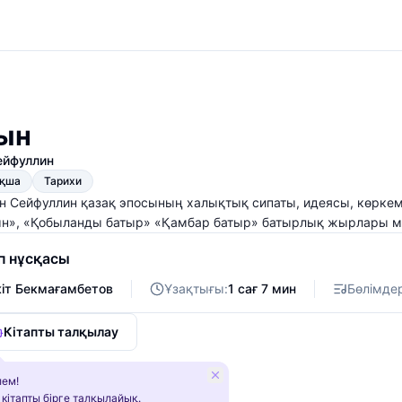
ғын
ейфуллин
ақша
Тарихи
н Сейфуллин қазақ эпосының халықтық сипаты, идеясы, көркемді
ын», «Қобыланды батыр» «Қамбар батыр» батырлық жырлары м
п нұсқасы
іт Бекмағамбетов
Ұзақтығы:
1 сағ 7 мин
Бөлімде
Кітапты талқылау
ем!
 кітапты бірге талқылайық.