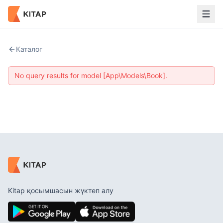
Каталог
No query results for model [App\Models\Book].
Kitap қосымшасын жүктеп алу