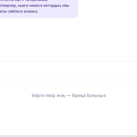
іпкерлер, оқиға немесе автордың ойы
алы сөйлесе аламыз.
Әзірге пікір жоқ — бірінші болыңыз