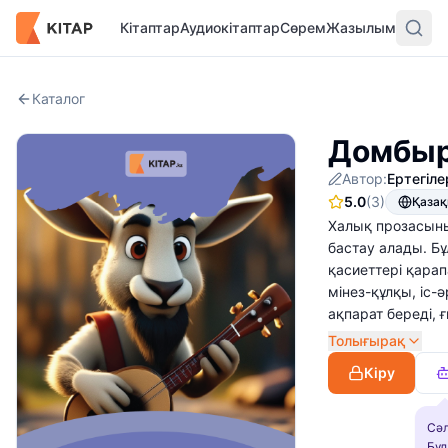
Кітаптар
Аудиокітаптар
Сөрем
Жазылым
Каталог
Домбыр
Автор:
Ертегіле
5.0
(3)
Қаза
Халық прозасыны
бастау алады. Б
қасиеттері қара
мінез-құлқы, іс
ақпарат береді, ғ
Толығырақ
Кіру
Сәл
Бұл