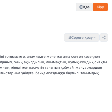
Қаз
Кіру
Сөреге қосу
ні тотемизмге, анимизмге және магияға сенген кезеңнен
палданып, оның ақылдылық, ақымақтық, қулық-сұмдық сияқты
мның мінезі мен қасиетін танытып қоймай, жануарлардың
былыстарына үңілуге, байқампаздыққа баулып, танымдық