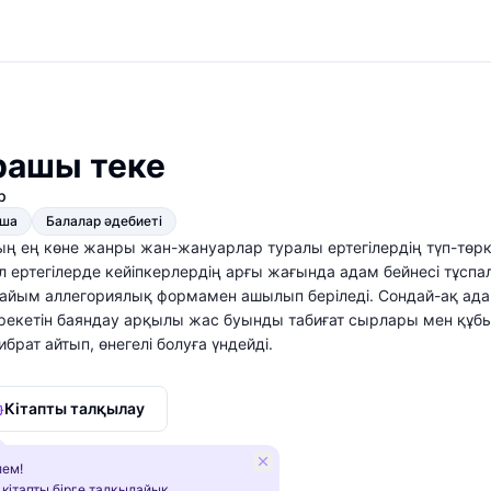
ашы теке
р
қша
Балалар әдебиеті
ң ең көне жанры жан-жануарлар туралы ертегілердің түп-төркі
ұл ертегілерде кейіпкерлердің арғы жағында адам бейнесі тұс
пайым аллегориялық формамен ашылып беріледі. Сондай-ақ ада
-әрекетін баяндау арқылы жас буынды табиғат сырлары мен құ
ибрат айтып, өнегелі болуға үндейді.
Кітапты талқылау
ем!
 кітапты бірге талқылайық.