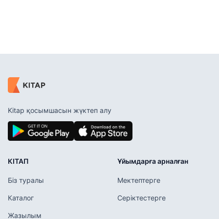
Kitap қосымшасын жүктеп алу
КІТАП
Ұйымдарға арналған
Біз туралы
Мектептерге
Каталог
Серіктестерге
Жазылым