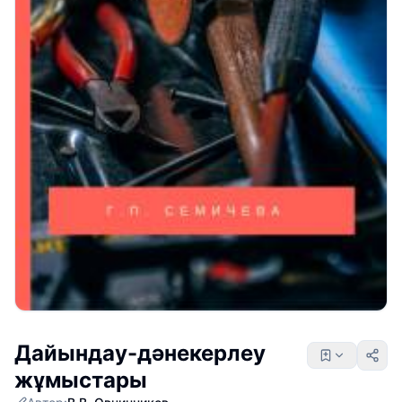
Дайындау-дәнекерлеу
жұмыстары