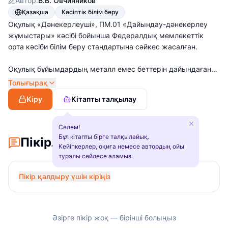
Автор:
В.В. Овчинников
Қазақша
Кәсіптік білім беру
Оқулық «Дәнекерлеуші», ПМ.01 «Дайындау-дәнекерлеу
жұмыстары» кәсібі бойынша Федералдық мемлекеттік
орта кәсіби білім беру стандартына сәйкес жасалған.
Оқулық бұйымдардың металл емес беттерін дайындаған
кезде қолданылатын слесарлық операциялар, слесарлық
Толығырақ
құрал-сайманның, тетіктердің және жабдықтың түрлері,
Кіру
Кітапты талқылау
пісірілген қосылыстардың және жіктердің типтері мен
олардың сипаттамалары, сондай- ақ жекелеген
бөлшектерді және бұйымдарды жалпы дәнекерлеуге
Сәлем!
құрастыру опера- цияларын орындаудың тәсілдері және
Бұл кітапты бірге талқылайық.
Пікірлер
Кейіпкерлер, оқиға немесе автордың ойы
амал-тәсілдері мен олардың сапасын бақылау
туралы сөйлесе аламыз.
қарастырылған. Жоын ұйымдастыру және дәнекерлеу
жұмыстары кезінде қауіпсіз еңбек ету амал-тәсілдері, газ
Пікір қалдыру үшін кіріңіз
баллондарын қауіпсіз, оларды тасымалдау және сақтау
бойынша ұсыныстар берілген.
Орта кәсіби білім беру мекемелерінің студенттеріне
Әзірге пікір жоқ — бірінші болыңыз
арналған.