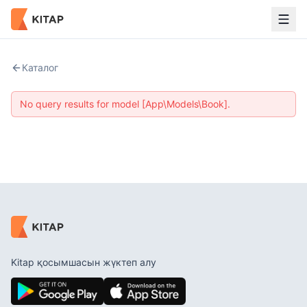
Каталог
No query results for model [App\Models\Book].
Kitap қосымшасын жүктеп алу