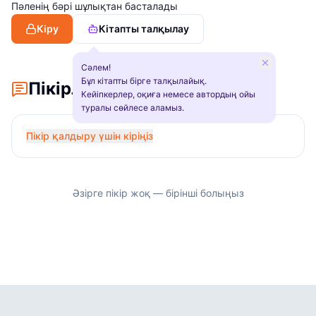
Пәленің бәрі шұлықтан басталады
Кіру
Кітапты талқылау
Сәлем!
Бұл кітапты бірге талқылайық.
Пікірлер
Кейіпкерлер, оқиға немесе автордың ойы
туралы сөйлесе аламыз.
Пікір қалдыру үшін кіріңіз
Әзірге пікір жоқ — бірінші болыңыз