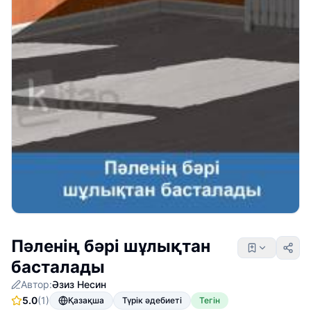
Пәленің бәрі шұлықтан
басталады
Автор:
Әзиз Несин
5.0
(1)
Қазақша
Түрік әдебиеті
Тегін