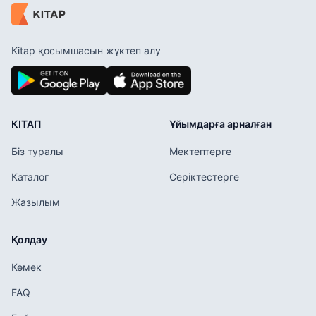
Kitap қосымшасын жүктеп алу
КІТАП
Ұйымдарға арналған
Біз туралы
Мектептерге
Каталог
Серіктестерге
Жазылым
Қолдау
Көмек
FAQ