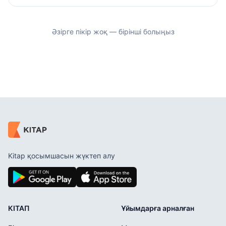
Әзірге пікір жоқ — бірінші болыңыз
Kitap қосымшасын жүктеп алу
КІТАП
Ұйымдарға арналған