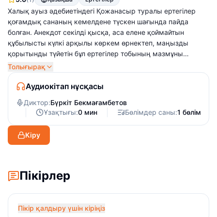
Халық ауыз әдебиетіндегі Қожанасыр туралы ертегілер
қоғамдық сананың кемелдене түскен шағында пайда
болған. Анекдот секілді қысқа, аса елене қоймайтын
құбылысты күлкі арқылы көркем өрнектеп, маңызды
қорытынды түйетін бұл ертегілер тобының мазмұны
астарында уытты сатира жатыр. Негізгі кейіпкер
Толығырақ
Қожанасыр – әлеуметтік тип, сырт қарағанда, ақыл-ойы
шамалы, иегінен арғыны көре алмайтын қарапайым жан
Аудиокітап нұсқасы
секілді. Алайда терең үңілгенде, өз-өзіне бек сенімді,
Диктор:
Бүркіт Бекмағамбетов
тапқыр да ойлы жан екенін байқалады. Өмірдегі
Ұзақтығы:
0 мин
Бөлімдер саны:
1 бөлім
әділетсіздікті түсіне де, сезіне де білетін, оған қарсы күресе
алатын халықтық образ Қожанасыр тапқырлығы және
Кіру
әзіл-қалжыңымен әлеуметтік өмірде, тұрмыста кездесетін
кемшіліктерді сынап, қоғамның күштілерімен күресте
жеңіске жетіп отырады.
Пікірлер
Пікір қалдыру үшін кіріңіз