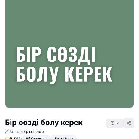
Бір сөзді болу керек
Автор:
Ертегілер
5.0
(1)
Қазақша
Ертегілер