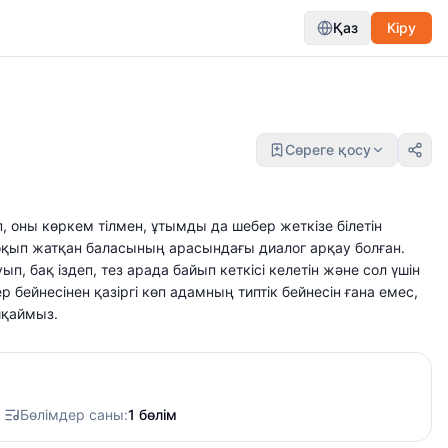
Қаз
Кіру
Сөреге қосу
оны көркем тілмен, ұтымды да шебер жеткізе білетін
оқып жатқан баласының арасындағы диалог арқау болған.
ып, бақ iздеп, тез арада байып кеткiсi келетiн және сол үшiн
 бейнесінен қазіргі көп адамның типтік бейнесін ғана емес,
йқаймыз.
Бөлімдер саны:
1 бөлім