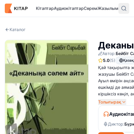
Кітаптар
Аудиокітаптар
Сөрем
Жазылым
Каталог
Деканы
Автор:
Бейбіт 
5.0
(5)
Қаза
Қай тақырыпта ж
жазушы Бейбіт С
Ауыл өмірін аңсағ
ешкiмдi де аямай
кіршіксіз көңіл
Толығырақ
Аудиокіта
Диктор:
Бүрк