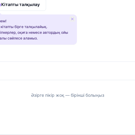
Кітапты талқылау
ем!
 кітапты бірге талқылайық.
іпкерлер, оқиға немесе автордың ойы
алы сөйлесе аламыз.
Әзірге пікір жоқ — бірінші болыңыз