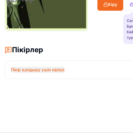
Кіру
Сәл
Бұл
Кей
тур
Пікірлер
Пікір қалдыру үшін кіріңіз