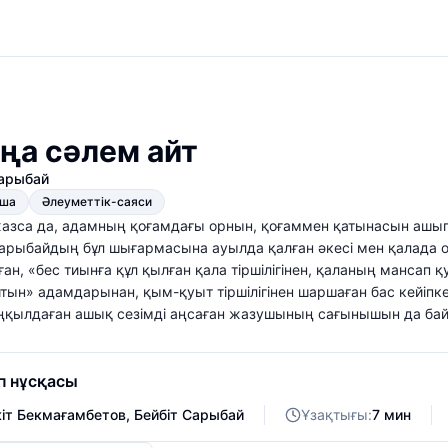
ңа сәлем айт
Сарыбай
қша
Әлеуметтік-саяси
азса да, адамның қоғамдағы орнын, қоғаммен қатынасын ашып, 
арыбайдың бұл шығармасына ауылда қалған әкесі мен қалада 
ан, «бес тиынға құл қылған қала тiршiлiгiнен, қаланың мансап қу
тын» адамдарынан, қым-қуыт тіршілігінен шаршаған бас кейіпкер
, аңқылдаған ашық сезімді аңсаған жазушының сағынышын да ба
п нұсқасы
іт Бекмағамбетов
,
Бейбіт Сарыбай
Ұзақтығы:
7 мин