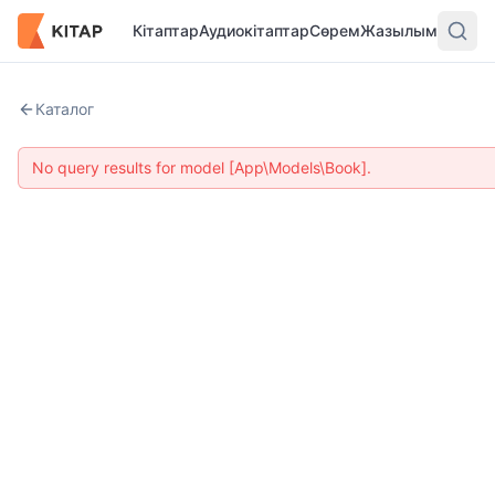
Кітаптар
Аудиокітаптар
Сөрем
Жазылым
Каталог
No query results for model [App\Models\Book].