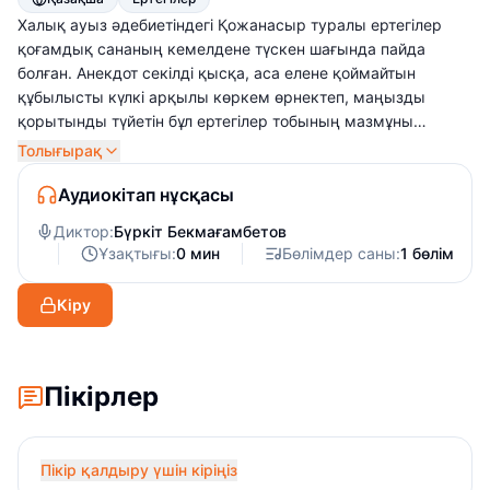
Халық ауыз әдебиетіндегі Қожанасыр туралы ертегілер
қоғамдық сананың кемелдене түскен шағында пайда
болған. Анекдот секілді қысқа, аса елене қоймайтын
құбылысты күлкі арқылы көркем өрнектеп, маңызды
қорытынды түйетін бұл ертегілер тобының мазмұны
астарында уытты сатира жатыр. Негізгі кейіпкер
Толығырақ
Қожанасыр – әлеуметтік тип, сырт қарағанда, ақыл-ойы
шамалы, иегінен арғыны көре алмайтын қарапайым жан
Аудиокітап нұсқасы
секілді. Алайда терең үңілгенде, өз-өзіне бек сенімді,
Диктор:
Бүркіт Бекмағамбетов
тапқыр да ойлы жан екенін байқалады. Өмірдегі
Ұзақтығы:
0 мин
Бөлімдер саны:
1 бөлім
әділетсіздікті түсіне де, сезіне де білетін, оған қарсы күресе
алатын халықтық образ Қожанасыр тапқырлығы және
Кіру
әзіл-қалжыңымен әлеуметтік өмірде, тұрмыста кездесетін
кемшіліктерді сынап, қоғамның күштілерімен күресте
жеңіске жетіп отырады.
Пікірлер
Пікір қалдыру үшін кіріңіз