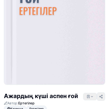
Ажардың күші аспен ғой
Автор:
Ертегілер
Қазақша
Ертегілер