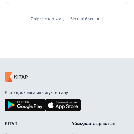
Әзірге пікір жоқ — бірінші болыңыз
Kitap қосымшасын жүктеп алу
КІТАП
Ұйымдарға арналған