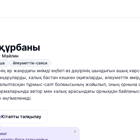
құрбаны
т Майлин
қша
Әлеуметтік-саяси
ің әр жанрдағы өнімді еңбегі өз дәуірінің шындығын ашық көр
аңаруларды, халық бастан кешкен оқиғаларды, әлеуметтік өм
алыптасқан тұрмыс-салт болмысының жойылып, оның орнына о
рмаларында автор мен халық арасындағы орныққан байланыс көр
 әңгімеленеді.
Кітапты талқылау
ем!
 кітапты бірге талқылайық.