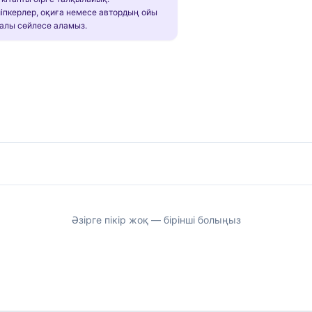
іпкерлер, оқиға немесе автордың ойы
алы сөйлесе аламыз.
Әзірге пікір жоқ — бірінші болыңыз