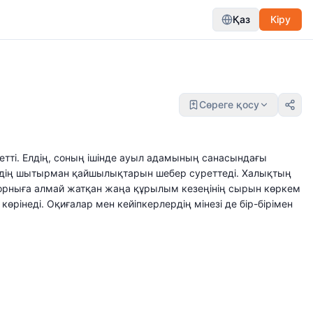
Қаз
Кіру
Сөреге қосу
сетті. Елдің, соның ішінде ауыл адамының санасындағы
ірдің шытырман қайшылықтарын шебер суреттеді. Халықтың
рныға алмай жатқан жаңа құрылым кезеңінің сырын көркем
інеді. Оқиғалар мен кейіпкерлердің мінезі де бір-бірімен