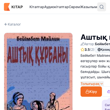
Кітаптар
Аудиокітаптар
Сөрем
Жазылым
Каталог
Аштық 
Автор:
Бейімбе
3.5
(2)
Қаза
Бейімбет Майлинн
өзгерулер мен ж
ғасырлар бойы қ
баяндайды. Шыға
ұштасып, шынайы
Толығырақ
Кіру
Сәл
Бұл