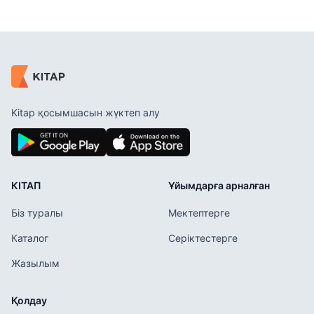
Kitap қосымшасын жүктеп алу
КІТАП
Ұйымдарға арналған
Біз туралы
Мектептерге
Каталог
Серіктестерге
Жазылым
Қолдау