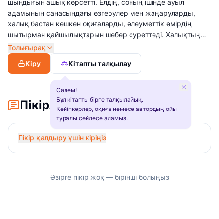
шындығын ашық көрсетті. Елдің, соның ішінде ауыл
адамының санасындағы өзгерулер мен жаңаруларды,
халық бастан кешкен оқиғаларды, әлеуметтік өмірдің
шытырман қайшылықтарын шебер суреттеді. Халықтың
ғасырлар бойы қалыптасқан тұрмыс-салт болмысының
Толығырақ
жойылып, оның орнына орныға алмай жатқан жаңа
Кіру
Кітапты талқылау
құрылым кезеңінің сырын көркем баяндайды.
Шығармаларында автор мен халық арасындағы орныққан
байланыс көрінеді. Оқиғалар мен кейіпкерлердің мінезі де
Сәлем!
бір-бірімен ұштасып, шынайы әңгімеленеді.
Бұл кітапты бірге талқылайық.
Пікірлер
Кейіпкерлер, оқиға немесе автордың ойы
туралы сөйлесе аламыз.
Пікір қалдыру үшін кіріңіз
Әзірге пікір жоқ — бірінші болыңыз