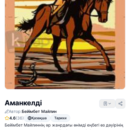
Аманкелді
Автор:
Бейімбет Майлин
4.6
(36)
Қазақша
Тарихи
Бейімбет Майлиннің әр жанрдағы өнімді еңбегі өз дәуірінің