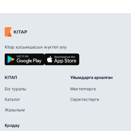
Kitap қосымшасын жүктеп алу
КІТАП
Ұйымдарға арналған
Біз туралы
Мектептерге
Каталог
Серіктестерге
Жазылым
Қолдау