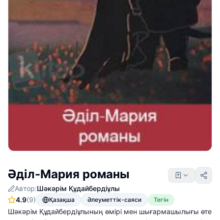
Әділ-Мария романы
Автор:
Шәкәрім Құдайбердіұлы
4.9
(9)
Қазақша
Әлеуметтік-саяси
Тегін
Шәкәрім Құдайбердіұлының өмірі мен шығармашылығы өте