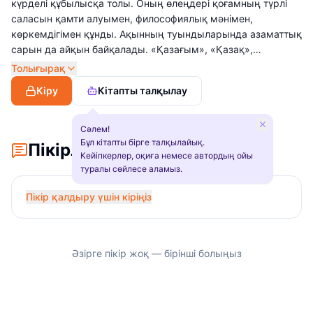
күрделі құбылысқа толы. Оның өлеңдері қоғамның түрлі
саласын қамти алуымен, философиялық мәнімен,
көркемдігімен құнды. Ақынның туындыларында азаматтық
сарын да айқын байқалады. «Қазағым», «Қазақ»,
«Бостандық туы жарқырап», «Бостандық таңы атты» және
Толығырақ
тағы басқа өлеңдерінде заман келбетін көрсетуді мақсат
Кіру
Кітапты талқылау
еткені бірден байқалады.
Сәлем!
Бұл кітапты бірге талқылайық.
Пікірлер
Кейіпкерлер, оқиға немесе автордың ойы
туралы сөйлесе аламыз.
Пікір қалдыру үшін кіріңіз
Әзірге пікір жоқ — бірінші болыңыз