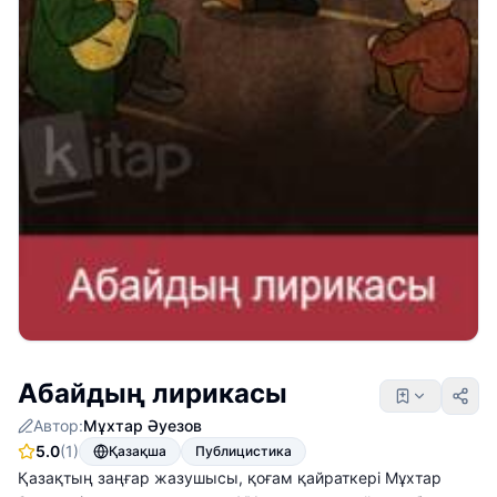
Абайдың лирикасы
Автор:
Мұхтар Әуезов
5.0
(1)
Қазақша
Публицистика
Қазақтың заңғар жазушысы, қоғам қайраткері Мұхтар