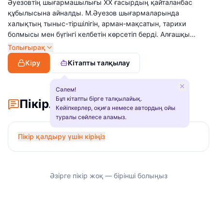
Әуезовтің шығармашылығы XX ғасырдың қайталанбас
құбылысына айналды. М.Әуезов шығармаларында
халықтың тыныс-тіршілігін, арман-мақсатын, тарихи
болмысы мен бүгінгі келбетін көрсетіп берді. Алғашқы
жылдары жазылған көркем туындыларында елдің
Толығырақ
тұрмыс-тіршілігін, әлеуметтік жағдайын суреттеуге
Кіру
Кітапты талқылау
басымдық берсе, 20-жылдардың ортасына қарай
жазылған еңбектерінде ұлт тағдырына деген
алаңдаушылығы байқалды. Прозалық шығармаларында
Сәлем!
адам әрекетін әлеуметтік-қоғамдық жағдайлармен
Бұл кітапты бірге талқылайық.
Пікірлер
Кейіпкерлер, оқиға немесе автордың ойы
байланыстырып, кейіпкер психологиясының иірімдерін,
туралы сөйлесе аламыз.
халық тіршілігін, ұлттық сипатын шебер суреттей білген.
Оның оқу-ағарту ісіне, драматургия саласына сіңірген
Пікір қалдыру үшін кіріңіз
еңбегі де ұшан-теңіз.
Әзірге пікір жоқ — бірінші болыңыз