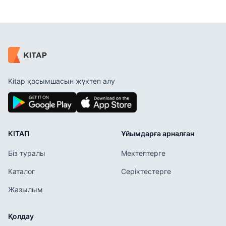
Kitap қосымшасын жүктеп алу
КІТАП
Ұйымдарға арналған
Біз туралы
Мектептерге
Каталог
Серіктестерге
Жазылым
Қолдау