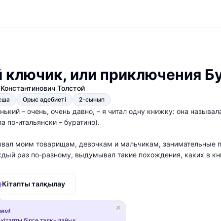
 ключик, или приключения Б
 Константинович Толстой
сша
Орыс әдебиеті
2-сынып
нький – очень, очень давно, – я читал одну книжку: она назыв
а по-итальянски – буратино).
ывал моим товарищам, девочкам и мальчикам, занимательные пр
дый раз по-разному, выдумывал такие похождения, каких в кни
ого-много лет, я припомнил моего старого друга Буратино и н
Кітапты талқылау
о деревянного человечка.
ем!
 кітапты бірге талқылайық.