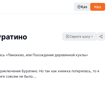
Қаз
Кіру
уратино
Сөреге қосу
алась «Пиноккио, или Похождения деревянной куклы»
иключения Буратино. Но так как книжка потерялась, то я
ге совсем не было.
адумал рассказать вам, девочки и мальчики, необычайную