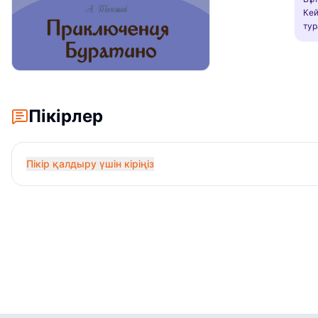
Кей
тур
Пікірлер
Пікір қалдыру үшін кіріңіз