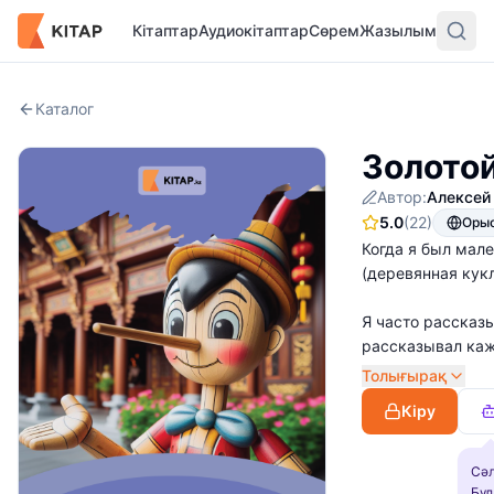
Кітаптар
Аудиокітаптар
Сөрем
Жазылым
Каталог
Золотой
Автор:
Алексей
5.0
(22)
Оры
Когда я был мале
(деревянная кукл
Я часто рассказ
рассказывал каж
Толығырақ
Теперь, через мн
Кіру
историю про этог
Алексей Толстой
Сәл
Бұл