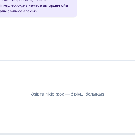
іпкерлер, оқиға немесе автордың ойы
алы сөйлесе аламыз.
Әзірге пікір жоқ — бірінші болыңыз