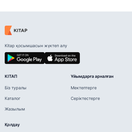
Kitap қосымшасын жүктеп алу
КІТАП
Ұйымдарға арналған
Біз туралы
Мектептерге
Каталог
Серіктестерге
Жазылым
Қолдау