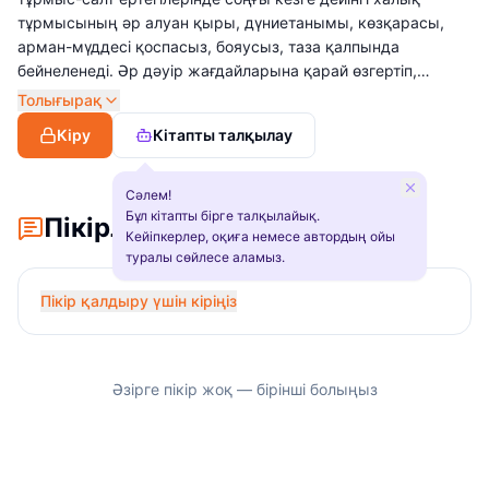
тұрмысының әр алуан қыры, дүниетанымы, көзқарасы,
арман-мүддесі қоспасыз, бояусыз, таза қалпында
бейнеленеді. Әр дәуір жағдайларына қарай өзгертіп,
шыңдалып жетілдіріліп отырған тұрмыс-салт ертегілерінің
Толығырақ
оқиғасы шынайы өмірден алынады. Бұл ертегілерде
Кіру
Кітапты талқылау
халықтың ғасырлар бойғы өмір тәжірибесі, үлгі боларлық
түйіні айтылып, оқырманына тәлімдік ой түйгізеді.
Сәлем!
Бұл кітапты бірге талқылайық.
Пікірлер
Кейіпкерлер, оқиға немесе автордың ойы
туралы сөйлесе аламыз.
Пікір қалдыру үшін кіріңіз
Әзірге пікір жоқ — бірінші болыңыз