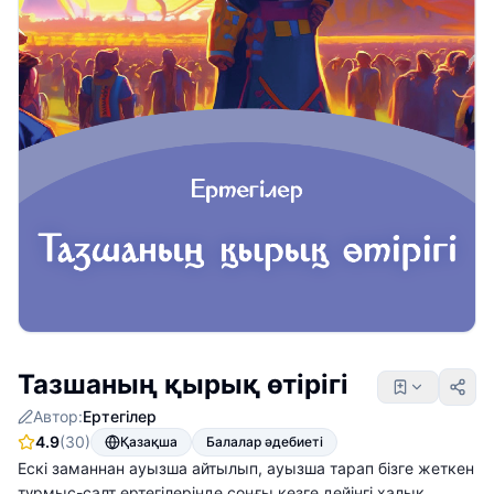
Тазшаның қырық өтірігі
Автор:
Ертегілер
4.9
(30)
Қазақша
Балалар әдебиеті
Ескі заманнан ауызша айтылып, ауызша тарап бізге жеткен
тұрмыс-салт ертегілерінде соңғы кезге дейінгі халық