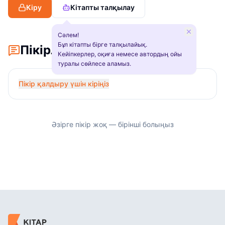
Кіру
Кітапты талқылау
Сәлем!
Бұл кітапты бірге талқылайық.
Пікірлер
Кейіпкерлер, оқиға немесе автордың ойы
туралы сөйлесе аламыз.
Пікір қалдыру үшін кіріңіз
Әзірге пікір жоқ — бірінші болыңыз