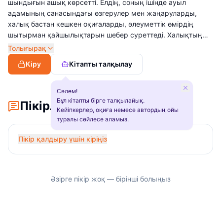
шындығын ашық көрсетті. Елдің, соның ішінде ауыл
адамының санасындағы өзгерулер мен жаңаруларды,
халық бастан кешкен оқиғаларды, әлеуметтік өмірдің
шытырман қайшылықтарын шебер суреттеді. Халықтың
ғасырлар бойы қалыптасқан тұрмыс-салт болмысының
Толығырақ
жойылып, оның орнына орныға алмай жатқан жаңа
Кіру
Кітапты талқылау
құрылым кезеңінің сырын көркем баяндайды.
Шығармаларында автор мен халық арасындағы орныққан
байланыс көрінеді. Оқиғалар мен кейіпкерлердің мінезі де
Сәлем!
бір-бірімен ұштасып, шынайы әңгімеленеді.
Бұл кітапты бірге талқылайық.
Пікірлер
Кейіпкерлер, оқиға немесе автордың ойы
туралы сөйлесе аламыз.
Пікір қалдыру үшін кіріңіз
Әзірге пікір жоқ — бірінші болыңыз