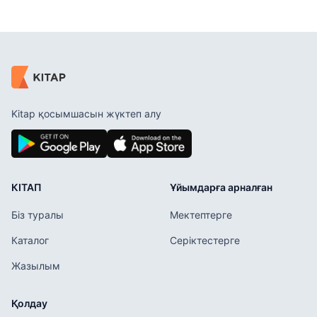
Kitap қосымшасын жүктеп алу
КІТАП
Ұйымдарға арналған
Біз туралы
Мектептерге
Каталог
Серіктестерге
Жазылым
Қолдау