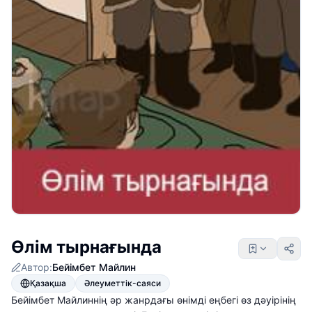
Өлім тырнағында
Автор:
Бейімбет Майлин
Қазақша
Әлеуметтік-саяси
Бейімбет Майлиннің әр жанрдағы өнімді еңбегі өз дәуірінің