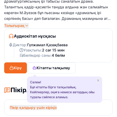
драматургиясының ірі табысы саналатын драма.
Таланттың қадір-қасиетін тануда алдына жан салмайтын
көреген М.Әуезов бұл пьесаны кезінде «драмалық ірі
серпіннің басы» деп бағалаған. Драманың мазмұнына аты
шулы ұжымдастыру кезеңінің оқиғалары алынған.
Толығырақ
Ұжымдастыру, әсіресе, қазақ елінің тарихындағы зардабы
осы күнге дейін жойылып бітпеген, аса қасіретті нәубет
Аудиокітап нұсқасы
болатын.
Диктор:
Гүлжамал Қазақбаева
Ұзақтығы:
2 сағ 15 мин
Бөлімдер саны:
4 бөлім
Кіру
Кітапты талқылау
Сәлем!
Бұл кітапты бірге талқылайық.
Пікірлер
Кейіпкерлер, оқиға немесе автордың ойы
туралы сөйлесе аламыз.
Пікір қалдыру үшін кіріңіз