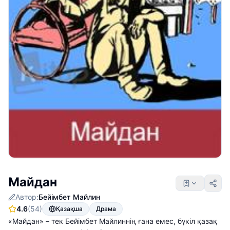
Майдан
Автор:
Бейімбет Майлин
4.6
(54)
Қазақша
Драма
«Майдан» – тек Бейімбет Майлиннің ғана емес, бүкіл қазақ