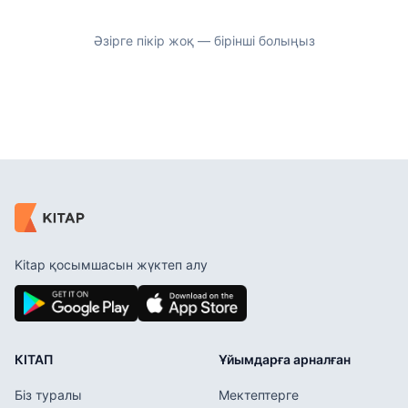
Әзірге пікір жоқ — бірінші болыңыз
Kitap қосымшасын жүктеп алу
КІТАП
Ұйымдарға арналған
Біз туралы
Мектептерге