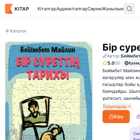
Кітаптар
Аудиокітаптар
Сөрем
Жазылым
Каталог
Бір сур
Автор:
Бейімбе
5.0
(9)
Қаза
Бейімбет Майлинн
өзгерулер мен ж
ғасырлар бойы қ
баяндайды. Шыға
ұштасып, шынайы
Толығырақ
Кіру
Сәл
Бұл