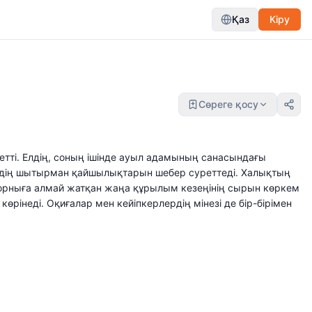
Қаз
Кіру
Сөреге қосу
сетті. Елдің, соның ішінде ауыл адамының санасындағы
ірдің шытырман қайшылықтарын шебер суреттеді. Халықтың
рныға алмай жатқан жаңа құрылым кезеңінің сырын көркем
інеді. Оқиғалар мен кейіпкерлердің мінезі де бір-бірімен