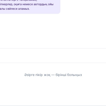
іпкерлер, оқиға немесе автордың ойы
алы сөйлесе аламыз.
Әзірге пікір жоқ — бірінші болыңыз