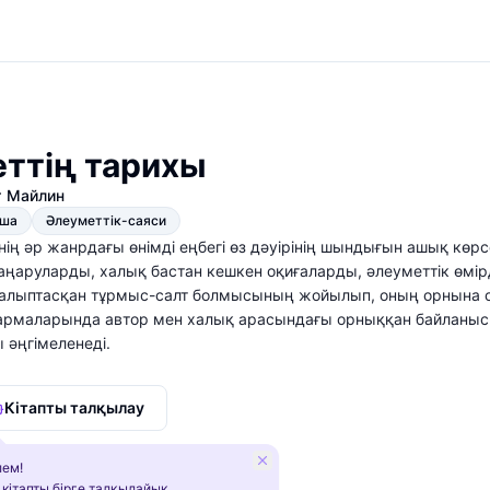
еттің тарихы
т Майлин
қша
Әлеуметтік-саяси
ің әр жанрдағы өнімді еңбегі өз дәуірінің шындығын ашық көр
аңаруларды, халық бастан кешкен оқиғаларды, әлеуметтік өм
алыптасқан тұрмыс-салт болмысының жойылып, оның орнына о
рмаларында автор мен халық арасындағы орныққан байланыс көр
 әңгімеленеді.
Кітапты талқылау
ем!
 кітапты бірге талқылайық.