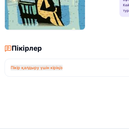
Кей
тур
Пікірлер
Пікір қалдыру үшін кіріңіз