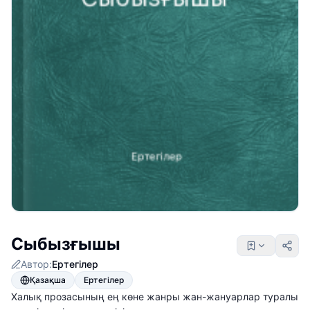
Сыбызғышы
Автор:
Ертегілер
Қазақша
Ертегілер
Халық прозасының ең көне жанры жан-жануарлар туралы