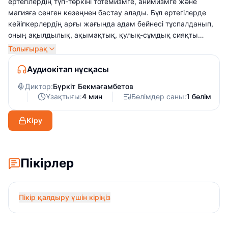
ертегілердің түп-төркіні тотемизмге, анимизмге және
магияға сенген кезеңнен бастау алады. Бұл ертегілерде
кейіпкерлердің арғы жағында адам бейнесі тұспалданып,
оның ақылдылық, ақымақтық, қулық-сұмдық сияқты
қасиеттері қарапайым аллегориялық формамен ашылып
Толығырақ
беріледі. Сондай-ақ адамның мінезі мен қасиетін танытып
қоймай, жануарлардың мінез-құлқы, іс-әрекетін баяндау
Аудиокітап нұсқасы
арқылы жас буынды табиғат сырлары мен құбылыстарына
Диктор:
Бүркіт Бекмағамбетов
үңілуге, байқампаздыққа баулып, танымдық ақпарат
Ұзақтығы:
4 мин
Бөлімдер саны:
1 бөлім
береді, ғибрат айтып, өнегелі болуға үндейді.
Кіру
Пікірлер
Пікір қалдыру үшін кіріңіз