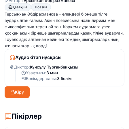
Автор:
Тұрсынхан Әбдірахманова
Қазақша
Поэзия
Тұрсынхан Әбдірахманова – өлеңдері бірнеше тілге
аударылған ғалым. Ақын поэзиясына нәзік лиризм мен
философиялық терең ой тән. Көркем аудармаға үлес
қосқан ақын бірнеше шығармаларды қазақ тіліне аударған.
Тәуелсіздік алғаннан кейін екі томдық шығармаларының
жинағы жарық көрді.
Аудиокітап нұсқасы
Диктор:
Күнсұлу Тұрғанбекқызы
Ұзақтығы:
3 мин
Бөлімдер саны:
3 бөлім
Кіру
Пікірлер