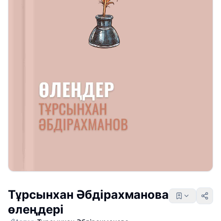
Тұрсынхан Әбдірахманова
өлеңдері